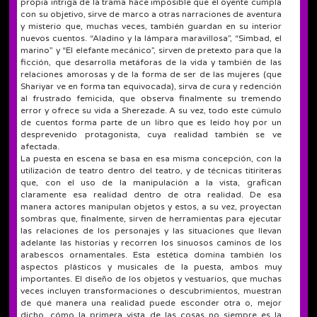
propia intriga de la trama hace imposible que el oyente cumpla
con su objetivo, sirve de marco a otras narraciones de aventura
y misterio que, muchas veces, también guardan en su interior
nuevos cuentos. “Aladino y la lámpara maravillosa”, “Simbad, el
marino” y “El elefante mecánico”, sirven de pretexto para que la
ficción, que desarrolla metáforas de la vida y también de las
relaciones amorosas y de la forma de ser de las mujeres (que
Shariyar ve en forma tan equivocada), sirva de cura y redención
al frustrado femicida, que observa finalmente su tremendo
error y ofrece su vida a Sherezade. A su vez, todo este cúmulo
de cuentos forma parte de un libro que es leído hoy por un
desprevenido protagonista, cuya realidad también se ve
afectada.
La puesta en escena se basa en esa misma concepción, con la
utilización de teatro dentro del teatro, y de técnicas titiriteras
que, con el uso de la manipulación a la vista, grafican
claramente esa realidad dentro de otra realidad. De esa
manera actores manipulan objetos y estos, a su vez, proyectan
sombras que, finalmente, sirven de herramientas para ejecutar
las relaciones de los personajes y las situaciones que llevan
adelante las historias y recorren los sinuosos caminos de los
arabescos ornamentales. Esta estética domina también los
aspectos plásticos y musicales de la puesta, ambos muy
importantes. El diseño de los objetos y vestuarios, que muchas
veces incluyen transformaciones o descubrimientos, muestran
de qué manera una realidad puede esconder otra o, mejor
dicho, cómo la primera vista de las cosas no siempre es la