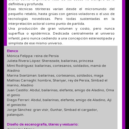
definitiva y profunda.
Esas técnicas titiriteras varían desde el micromundo del
pequeño retablo, hasta grúas con genios voladores o el uso de
tecnologías novedosas. Pero todas sustentadas en la
interpretación actoral como punto de partida.
Una producción de gran volumen y costo, pero nunca
superflua o epidérmica. Dedicada centralmente al universo
infantil, pero nunca cediendo a una concepción estereotipada y
simplista de ese mismo universo.
Elenco
Mónica Felippa: reina de Persia
Julieta Rivera López: Sherezade, bailarinas, princesa
Mimí Rodríguez: bailarinas, cortesanos, soldados, mamá de
Aladino
Marina Svartzman: bailarinas, cortesanos, soldados, maga
Mathias Carnaghi: hombre, Shariyar, rey de Persia, Simbad el
marino, Aladino
Juan Castillo: Abdul, bailarinas, elefante, amigo de Aladino, Oma
el genio
Diego Ferrari: Abdul, bailarinas, elefante, amigo de Aladino, Ají
el geniecito
Jorge Sánchez: gran visir, Gunhar, Simbad el cargador,
palanquín.
Diseño de escenografía, títeres y vestuario: