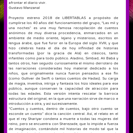
afrontar el diario vivir.
Gustavo Manzanal
Proyecto estreno 2018 de LIBERTABLAS a propósito de
cumplirse los 40 años del funcionamiento del grupo, “Las mil y
una noches” es una muy famosa recopilación de cuentos
anónimos de muy diversa procedencia, enmarcados en un
ambiente de medio oriente, lejano y misterioso, escritos en
lengua árabe, que fue furor en la Europa del siglo XVIII, y que
hizo célebres hasta el día de hoy infinidad de historias
transformadas (por la gracia de Alá) en clásicos, tanto
infantiles como para todo público. Aladino, Simbad, Alí Babá y
tantos otros, han seguido curiosamente el mismo derrotero de
las narraciones consideradas hoy material dedicado a los
niños, que originalmente nunca fueron pensados a ese fin
(como Gulliver de Swift o tantos cuentos de Hadas). Su carga
de magia, inventiva, intriga y fantasía los hizo ideales para ese
público, aunque conservan la capacidad de atracción para
todas las edades. Esta versión intenta rescatar la barroca
estructura del original, en la que una narración sirve de marco e
introducción a otra, y así sucesivamente.
“Cuentos y cuentos, dentro de cuentos, bajo otro cuento se
esconde un cuento” dice la canción central. Así, el relato en el
que el rey Shariyar condena a muerte a todas las mujeres del
reino, pero se encuentra con Sherezade, que lo impide a fuerza
de imaginación, contándole mil historias de modo tal que la