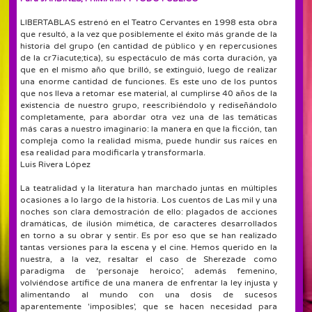
LIBERTABLAS estrenó en el Teatro Cervantes en 1998 esta obra
que resultó, a la vez que posiblemente el éxito más grande de la
historia del grupo (en cantidad de público y en repercusiones
de la cr7iacute;tica), su espectáculo de más corta duración, ya
que en el mismo año que brilló, se extinguió, luego de realizar
una enorme cantidad de funciones. Es este uno de los puntos
que nos lleva a retomar ese material, al cumplirse 40 años de la
existencia de nuestro grupo, reescribiéndolo y rediseñándolo
completamente, para abordar otra vez una de las temáticas
más caras a nuestro imaginario: la manera en que la ficción, tan
compleja como la realidad misma, puede hundir sus raíces en
esa realidad para modificarla y transformarla.
Luis Rivera López
La teatralidad y la literatura han marchado juntas en múltiples
ocasiones a lo largo de la historia. Los cuentos de Las mil y una
noches son clara demostración de ello: plagados de acciones
dramáticas, de ilusión mimética, de caracteres desarrollados
en torno a su obrar y sentir. Es por eso que se han realizado
tantas versiones para la escena y el cine. Hemos querido en la
nuestra, a la vez, resaltar el caso de Sherezade como
paradigma de ‘personaje heroico’, además femenino,
volviéndose artífice de una manera de enfrentar la ley injusta y
alimentando al mundo con una dosis de sucesos
aparentemente 'imposibles', que se hacen necesidad para